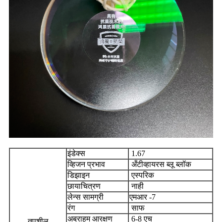
इंडेक्स
1.67
व्हिजन प्रभाव
अँटीव्हायरस ब्लू ब्लॉक
डिझाइन
एस्परिक
छायाचित्रण
नाही
लेन्स सामग्री
एमआर -7
रंग
साफ
अब्राहम आरक्षण
6-8 एच
तपशील