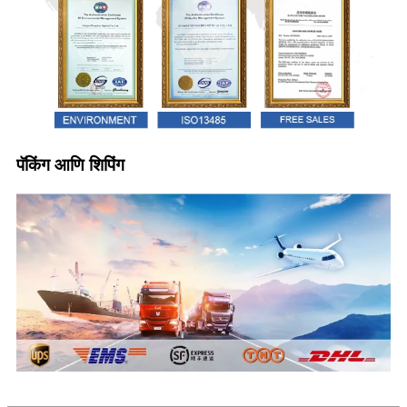
पॅकिंग आणि शिपिंग