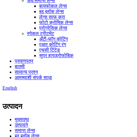
अर्ध-समाप्त लेन्स
बायफोकल लेन्स
ब्लू ब्लॉक लेन्स
लेन्स साफ करा
फोटो क्रोमिक लेन्स
प्रोग्रेसिव्ह लेन्स
स्पेकल ट्रीटमेंट
अँटी-फॉग कोटिंग
एआर कोटिंग रंग
एचसी टिंटेड
सुपर हायड्रोफोबिक
प्रमाणपत्र
बातमी
सामान्य प्रश्न
आमच्याशी संपर्क साधा
English
उत्पादन
मुख्यपृष्ठ
उत्पादने
समाप्त लेन्स
ब्लू ब्लॉक लेन्स