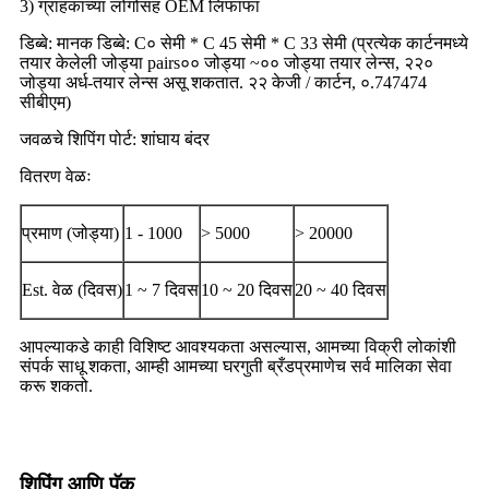
3) ग्राहकांच्या लोगोसह OEM लिफाफा
डिब्बे: मानक डिब्बे: C० सेमी * C 45 सेमी * C 33 सेमी (प्रत्येक कार्टनमध्ये
तयार केलेली जोड्या pairs०० जोड्या ~०० जोड्या तयार लेन्स, २२०
जोड्या अर्ध-तयार लेन्स असू शकतात. २२ केजी / कार्टन, ०.747474
सीबीएम)
जवळचे शिपिंग पोर्ट: शांघाय बंदर
वितरण वेळः
प्रमाण (जोड्या)
1 - 1000
> 5000
> 20000
Est. वेळ (दिवस)
1 ~ 7 दिवस
10 ~ 20 दिवस
20 ~ 40 दिवस
आपल्याकडे काही विशिष्ट आवश्यकता असल्यास, आमच्या विक्री लोकांशी
संपर्क साधू शकता, आम्ही आमच्या घरगुती ब्रँडप्रमाणेच सर्व मालिका सेवा
करू शकतो.
शिपिंग आणि पॅक