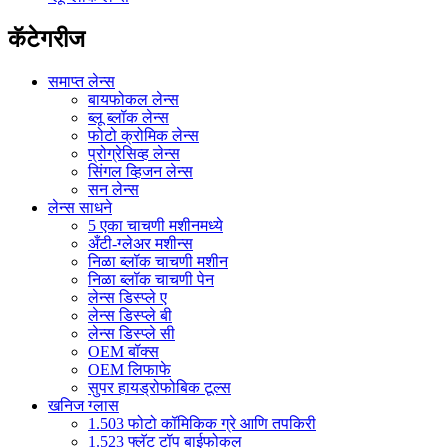
कॅटेगरीज
समाप्त लेन्स
बायफोकल लेन्स
ब्लू ब्लॉक लेन्स
फोटो क्रोमिक लेन्स
प्रोग्रेसिव्ह लेन्स
सिंगल व्हिजन लेन्स
सन लेन्स
लेन्स साधने
5 एका चाचणी मशीनमध्ये
अँटी-ग्लेअर मशीन्स
निळा ब्लॉक चाचणी मशीन
निळा ब्लॉक चाचणी पेन
लेन्स डिस्प्ले ए
लेन्स डिस्प्ले बी
लेन्स डिस्प्ले सी
OEM बॉक्स
OEM लिफाफे
सुपर हायड्रोफोबिक टूल्स
खनिज ग्लास
1.503 फोटो कॉमिकिक ग्रे आणि तपकिरी
1.523 फ्लॅट टॉप बाईफोकल