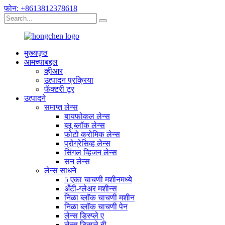
फोन: +8613812378618
मुख्यपृष्ठ
आमच्याबद्दल
व्हीआर
उत्पादन प्रक्रिया
फॅक्टरी टूर
उत्पादने
समाप्त लेन्स
बायफोकल लेन्स
ब्लू ब्लॉक लेन्स
फोटो क्रोमिक लेन्स
प्रोग्रेसिव्ह लेन्स
सिंगल व्हिजन लेन्स
सन लेन्स
लेन्स साधने
5 एका चाचणी मशीनमध्ये
अँटी-ग्लेअर मशीन्स
निळा ब्लॉक चाचणी मशीन
निळा ब्लॉक चाचणी पेन
लेन्स डिस्प्ले ए
लेन्स डिस्प्ले बी