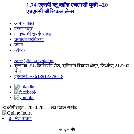
1.74 एएसपी ब्लू ब्लॉक एचएमसी यूव्ही 420
एचएमसी ऑप्टिकल लेन्स
आमच्याबद्दल
प्रमाणपत्र
आमच्याशी संपर्क साधा
उत्पादन प्रक्रिया
उपाय
व्हीआर
sales@hc-opical.com
क्रमांक 218 किलियांग रोड, दानियांग विकास क्षेत्र, जिआंग्सु 212300,
चीन
दूरध्वनीः +8613812378618
© कॉपीराइट - 2020-2021: सर्व हक्क राखीव.
ई - मेल पाठवा
व्हॉट्सअ‍ॅप