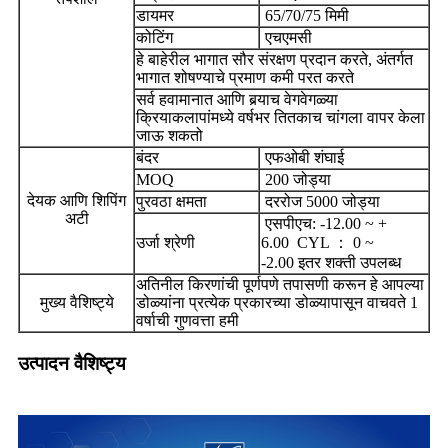
डायमर
65/70/75 मिमी
कोटिंग
एचएमसी
हे बाहेरील भागात सौर संरक्षण प्रदान करते, अंतर्गत
भागात शोषण्याचे प्रमाण कमी परत करते
सर्व हवामानात आणि बर्‍याच वेगवेगळ्या
क्रियाकलापांमध्ये वर्षभर तितकाच चांगला वापर केला
जाऊ शकतो
बंदर
एफओबी शंघाई
MOQ
200 जोड्या
देयक आणि शिपिंग
पुरवठा क्षमता
दररोज 5000 जोड्या
अटी
एसपीएच: -12.00 ~ +
उर्जा श्रेणी
6.00
CYL ： 0 ~
-2.00
इतर शक्ती उपलब्ध
अतिनील किरणांची पूर्णपणे तपासणी करून हे आपल्या
मुख्य वैशिष्ट्ये
डोळ्यांना प्रत्येक प्रकारच्या डोळ्यापासून वाचवते
1
वर्षाची गुणवत्ता हमी
उत्पादन वैशिष्ट्य