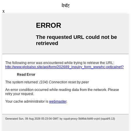
वेचॅट
x