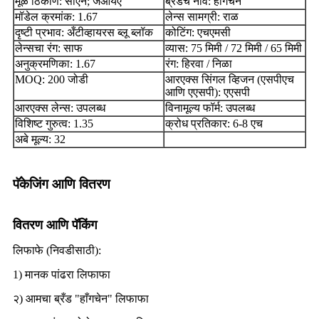
मूळ ठिकाण: सीएन; जेआयए
ब्रँडचे नाव: हॉंगचेन
मॉडेल क्रमांक: 1.67
लेन्स सामग्री: राळ
दृष्टी प्रभाव: अँटीव्हायरस ब्लू ब्लॉक
कोटिंग: एचएमसी
लेन्सचा रंग: साफ
व्यास: 75 मिमी / 72 मिमी / 65 मिमी
अनुक्रमणिका: 1.67
रंग: हिरवा / निळा
MOQ: 200 जोडी
आरएक्स सिंगल व्हिजन (एसपीएच
आणि एएसपी): एएसपी
आरएक्स लेन्स: उपलब्ध
विनामूल्य फॉर्म: उपलब्ध
विशिष्ट गुरुत्व: 1.35
क्रोध प्रतिकार: 6-8 एच
अबे मूल्य: 32
पॅकेजिंग आणि वितरण
वितरण आणि पॅकिंग
लिफाफे (निवडीसाठी):
1) मानक पांढरा लिफाफा
२) आमचा ब्रँड "हाँगचेन" लिफाफा