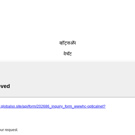
व्हॉट्सअ‍ॅप
वेचॅट