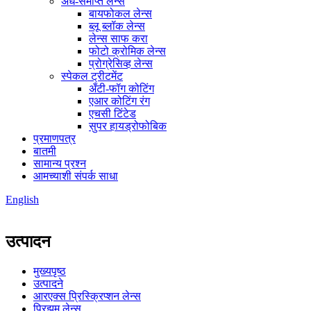
अर्ध-समाप्त लेन्स
बायफोकल लेन्स
ब्लू ब्लॉक लेन्स
लेन्स साफ करा
फोटो क्रोमिक लेन्स
प्रोग्रेसिव्ह लेन्स
स्पेकल ट्रीटमेंट
अँटी-फॉग कोटिंग
एआर कोटिंग रंग
एचसी टिंटेड
सुपर हायड्रोफोबिक
प्रमाणपत्र
बातमी
सामान्य प्रश्न
आमच्याशी संपर्क साधा
English
उत्पादन
मुख्यपृष्ठ
उत्पादने
आरएक्स प्रिस्क्रिप्शन लेन्स
प्रिझम लेन्स