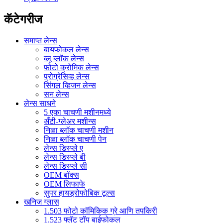
कॅटेगरीज
समाप्त लेन्स
बायफोकल लेन्स
ब्लू ब्लॉक लेन्स
फोटो क्रोमिक लेन्स
प्रोग्रेसिव्ह लेन्स
सिंगल व्हिजन लेन्स
सन लेन्स
लेन्स साधने
5 एका चाचणी मशीनमध्ये
अँटी-ग्लेअर मशीन्स
निळा ब्लॉक चाचणी मशीन
निळा ब्लॉक चाचणी पेन
लेन्स डिस्प्ले ए
लेन्स डिस्प्ले बी
लेन्स डिस्प्ले सी
OEM बॉक्स
OEM लिफाफे
सुपर हायड्रोफोबिक टूल्स
खनिज ग्लास
1.503 फोटो कॉमिकिक ग्रे आणि तपकिरी
1.523 फ्लॅट टॉप बाईफोकल