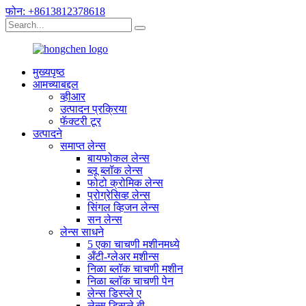
फोन: +8613812378618
मुख्यपृष्ठ
आमच्याबद्दल
व्हीआर
उत्पादन प्रक्रिया
फॅक्टरी टूर
उत्पादने
समाप्त लेन्स
बायफोकल लेन्स
ब्लू ब्लॉक लेन्स
फोटो क्रोमिक लेन्स
प्रोग्रेसिव्ह लेन्स
सिंगल व्हिजन लेन्स
सन लेन्स
लेन्स साधने
5 एका चाचणी मशीनमध्ये
अँटी-ग्लेअर मशीन्स
निळा ब्लॉक चाचणी मशीन
निळा ब्लॉक चाचणी पेन
लेन्स डिस्प्ले ए
लेन्स डिस्प्ले बी