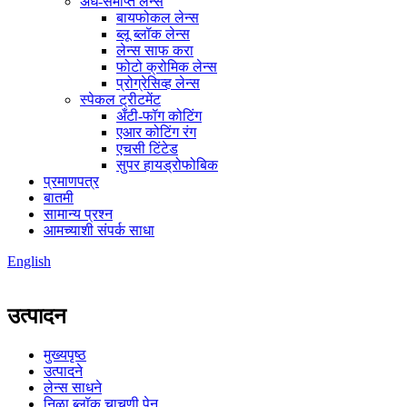
अर्ध-समाप्त लेन्स
बायफोकल लेन्स
ब्लू ब्लॉक लेन्स
लेन्स साफ करा
फोटो क्रोमिक लेन्स
प्रोग्रेसिव्ह लेन्स
स्पेकल ट्रीटमेंट
अँटी-फॉग कोटिंग
एआर कोटिंग रंग
एचसी टिंटेड
सुपर हायड्रोफोबिक
प्रमाणपत्र
बातमी
सामान्य प्रश्न
आमच्याशी संपर्क साधा
English
उत्पादन
मुख्यपृष्ठ
उत्पादने
लेन्स साधने
निळा ब्लॉक चाचणी पेन