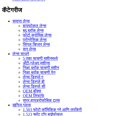
कॅटेगरीज
समाप्त लेन्स
बायफोकल लेन्स
ब्लू ब्लॉक लेन्स
फोटो क्रोमिक लेन्स
प्रोग्रेसिव्ह लेन्स
सिंगल व्हिजन लेन्स
सन लेन्स
लेन्स साधने
5 एका चाचणी मशीनमध्ये
अँटी-ग्लेअर मशीन्स
निळा ब्लॉक चाचणी मशीन
निळा ब्लॉक चाचणी पेन
लेन्स डिस्प्ले ए
लेन्स डिस्प्ले बी
लेन्स डिस्प्ले सी
OEM बॉक्स
OEM लिफाफे
सुपर हायड्रोफोबिक टूल्स
खनिज ग्लास
1.503 फोटो कॉमिकिक ग्रे आणि तपकिरी
1.523 फ्लॅट टॉप बाईफोकल