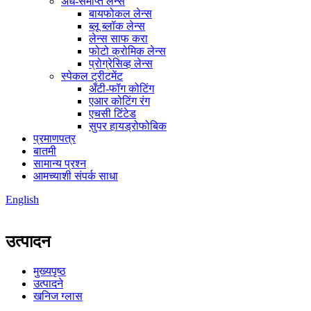
अर्ध-समाप्त लेन्स
बायफोकल लेन्स
ब्लू ब्लॉक लेन्स
लेन्स साफ करा
फोटो क्रोमिक लेन्स
प्रोग्रेसिव्ह लेन्स
स्पेकल ट्रीटमेंट
अँटी-फॉग कोटिंग
एआर कोटिंग रंग
एचसी टिंटेड
सुपर हायड्रोफोबिक
प्रमाणपत्र
बातमी
सामान्य प्रश्न
आमच्याशी संपर्क साधा
English
उत्पादन
मुख्यपृष्ठ
उत्पादने
खनिज ग्लास