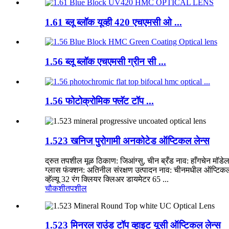
1.61 ब्लू ब्लॉक यूव्ही 420 एचएमसी ओ ...
1.56 ब्लू ब्लॉक एचएमसी ग्रीन सी ...
1.56 फोटोक्रोमिक फ्लॅट टॉप ...
1.523 खनिज पुरोगामी अनकोटेड ऑप्टिकल लेन्स
द्रुत तपशील मूळ ठिकाण: जिआंग्सु, चीन ब्रँड नाव: हाँगचेन मॉडेल क्
ग्लास फंक्शन: अतिनील संरक्षण उत्पादन नाव: चीनमधील ऑप्टिकल
व्हॅल्यू 32 रंग क्लियर क्लिअर डायमेटर 65 ...
चौकशी
तपशील
1.523 मिनरल राउंड टॉप व्हाइट यूसी ऑप्टिकल लेन्स