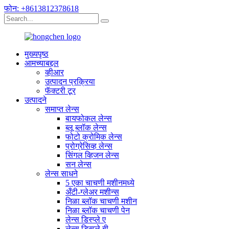
फोन: +8613812378618
मुख्यपृष्ठ
आमच्याबद्दल
व्हीआर
उत्पादन प्रक्रिया
फॅक्टरी टूर
उत्पादने
समाप्त लेन्स
बायफोकल लेन्स
ब्लू ब्लॉक लेन्स
फोटो क्रोमिक लेन्स
प्रोग्रेसिव्ह लेन्स
सिंगल व्हिजन लेन्स
सन लेन्स
लेन्स साधने
5 एका चाचणी मशीनमध्ये
अँटी-ग्लेअर मशीन्स
निळा ब्लॉक चाचणी मशीन
निळा ब्लॉक चाचणी पेन
लेन्स डिस्प्ले ए
लेन्स डिस्प्ले बी